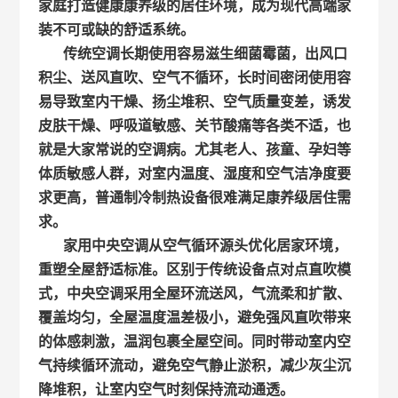
家庭打造健康康养级的居住环境，成为现代高端家
装不可或缺的舒适系统。
传统空调长期使用容易滋生细菌霉菌，出风口
积尘、送风直吹、空气不循环，长时间密闭使用容
易导致室内干燥、扬尘堆积、空气质量变差，诱发
皮肤干燥、呼吸道敏感、关节酸痛等各类不适，也
就是大家常说的空调病。尤其老人、孩童、孕妇等
体质敏感人群，对室内温度、湿度和空气洁净度要
求更高，普通制冷制热设备很难满足康养级居住需
求。
家用中央空调从空气循环源头优化居家环境，
重塑全屋舒适标准。区别于传统设备点对点直吹模
式，中央空调采用全屋环流送风，气流柔和扩散、
覆盖均匀，全屋温度温差极小，避免强风直吹带来
的体感刺激，温润包裹全屋空间。同时带动室内空
气持续循环流动，避免空气静止淤积，减少灰尘沉
降堆积，让室内空气时刻保持流动通透。