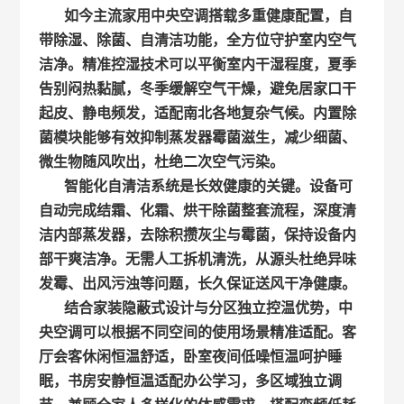
如今主流家用中央空调搭载多重健康配置，自
带除湿、除菌、自清洁功能，全方位守护室内空气
洁净。精准控湿技术可以平衡室内干湿程度，夏季
告别闷热黏腻，冬季缓解空气干燥，避免居家口干
起皮、静电频发，适配南北各地复杂气候。内置除
菌模块能够有效抑制蒸发器霉菌滋生，减少细菌、
微生物随风吹出，杜绝二次空气污染。
智能化自清洁系统是长效健康的关键。设备可
自动完成结霜、化霜、烘干除菌整套流程，深度清
洁内部蒸发器，去除积攒灰尘与霉菌，保持设备内
部干爽洁净。无需人工拆机清洗，从源头杜绝异味
发霉、出风污浊等问题，长久保证送风干净健康。
结合家装隐蔽式设计与分区独立控温优势，中
央空调可以根据不同空间的使用场景精准适配。客
厅会客休闲恒温舒适，卧室夜间低噪恒温呵护睡
眠，书房安静恒温适配办公学习，多区域独立调