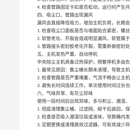
检查管路固定卡扣是否松动，运行时产生共
4.
四、吸尘口、管路出现漏风
漏风会直接降低吸力，增加主机负荷，长期会
检查吸尘口面板是否与墙面贴合紧密，螺丝
1.
软管老化、开裂会造成明显漏风，软管属于
2.
管路接头密封胶老化开裂，需重新做密封处
3.
五、主机发热严重、自动停机
中央除尘主机具备过热保护，频繁停机多由负
最常见原因：集尘桶长期未清理，导致主机
1.
检查管路是否严重堵塞，气流不畅会让主机
2.
避免长时间连续工作，单次使用时间过长也
3.
六、气味异常、有灰尘异味
使用一段时间后出现异味，多与积尘、潮湿、
彻底清理集尘桶、过滤网，晾干后装回，保
1.
检查是否吸入潮湿垃圾或液体，导致桶内发
2.
定期更换或清理高效过滤器，可有效减少异
3.