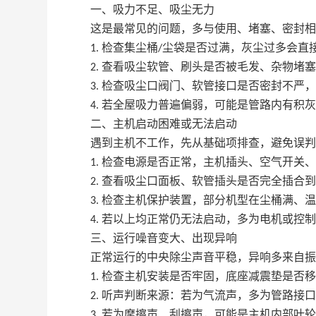
一、吸力不足、吸尘无力
这是最常见的问题，多与使用、堵塞、密封相
检查集尘桶
尘袋是否过满，灰尘过多会直
1.
/
查看吸尘软管、刷头是否被毛发、杂物堵塞
2.
检查吸尘口阀门、软管接口是否密封不严，
3.
若全屋吸力普遍偏弱，可能是管路内有积灰
4.
二、主机启动困难或无法启动
遇到主机不工作，先从基础项排查，避免误判
检查电源是否正常，主机插头、空气开关、
1.
查看吸尘口面板、软管插头是否完全插合到
2.
检查主机保护装置，部分机型在尘桶满、温
3.
若以上均正常仍无法启动，多为电机或控制
4.
三、运行噪音变大、出现异响
正常运行的中央除尘声音平稳，异响多来自振
检查主机安装是否牢固，底座减震垫是否移
1.
听声判断来源：若为气流声，多为管路接口
2.
若为摩擦声、刮擦声，可能是主机内部叶轮
3.