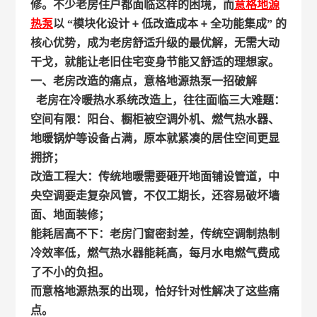
修。不少老房住户都面临这样的困境，而
意格地源
热泵
以 “模块化设计
+
低改造成本
+
全功能集成” 的
核心优势，成为老房舒适升级的最优解，无需大动
干戈，就能让老旧住宅变身节能又舒适的理想家。
一、老房改造的痛点，意格地源热泵一招破解
老房在冷暖热水系统改造上，往往面临三大难题：
空间有限：阳台、橱柜被空调外机、燃气热水器、
地暖锅炉等设备占满，原本就紧凑的居住空间更显
拥挤；
改造工程大：传统地暖需要砸开地面铺设管道，中
央空调要走复杂风管，不仅工期长，还容易破坏墙
面、地面装修；
能耗居高不下：老房门窗密封差，传统空调制热制
冷效率低，燃气热水器能耗高，每月水电燃气费成
了不小的负担。
而意格地源热泵的出现，恰好针对性解决了这些痛
点。