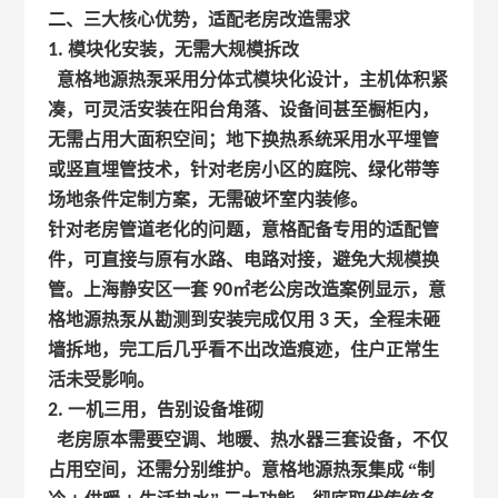
二、三大核心优势，适配老房改造需求
1.
模块化安装，无需大规模拆改
意格地源热泵采用分体式模块化设计，主机体积紧
凑，可灵活安装在阳台角落、设备间甚至橱柜内，
无需占用大面积空间；地下换热系统采用水平埋管
或竖直埋管技术，针对老房小区的庭院、绿化带等
场地条件定制方案，无需破坏室内装修。
针对老房管道老化的问题，意格配备专用的适配管
件，可直接与原有水路、电路对接，避免大规模换
管。上海静安区一套
90
㎡老公房改造案例显示，意
格地源热泵从勘测到安装完成仅用
3
天，全程未砸
墙拆地，完工后几乎看不出改造痕迹，住户正常生
活未受影响。
2.
一机三用，告别设备堆砌
老房原本需要空调、地暖、热水器三套设备，不仅
占用空间，还需分别维护。意格地源热泵集成 “制