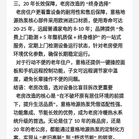
三、
20
年长效保障，老房改造的 “终身选择”
老房住户更看重设备的耐用性和售后保障，意格地
源热泵核心部件采用欧洲进口材质，使用寿命可达
20-25
年，远超普通家电的
8-10
年；品牌提供 “免
费上门勘测
+ 5
年整机质保
+
终身维护” 的一站式
服务，定期上门检测设备运行状态，针对老房使用
环境优化参数，确保长期稳定运行。
对于行动不便的老年住户，意格还提供一键操控面
板和手机远程控制功能，子女可远程调节家中温
度，避免长辈操作不便的问题。
结语：老房改造，选对设备比盲目拆改更重要
老房改造的核心是 “在不破坏原有居住环境的前提
下，提升生活品质”，意格地源热泵凭借适配性强、
功能集成、节能长效的优势，成为老房冷暖热水系
统升级的首选。无论是住了
10
年的商品房，还是
20
年的老公房，都能通过意格地源热泵的定制化方
案，实现从 “老旧高耗” 到 “舒适节能” 的转变。