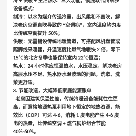
冷
+
供暖
+
生活热水” 三大功能，彻底取代传统多
设备模式：
制冷：以水为媒介传递冷量，出风柔和不直吹，解
决老房空调直吹导致的 “空调病”，室内温度均匀度
比传统空调提升
50%
；
供暖：无需铺设传统地暖管道，可搭配风机盘管或
踢脚线采暖器，升温速度比燃气地暖快
2
倍，零下
15
℃的北方冬季也能保持室内
22
℃恒温；
热水：
24
小时供应恒温热水，水压稳定，解决老房
高层水压不足、热水器水温波动的问题，洗漱、洗
菜更舒适。
3.
节能改造，大幅降低家庭能源账单
老房因建筑保温性差，传统冷暖设备能耗往往更
高，而意格地源热泵利用地下恒定的地热资源，能
效比（
COP
）可达
4-6
，消耗
1
度电能产生
4-6
度
电的热量，比传统空调
+
燃气锅炉组合节能
40%-60%
。